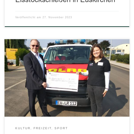
Veröffentlicht am
27. November 2023
Die DLRG Ortsjugend Euskirchen hatte eine tolle Idee: Allen
flutgeschädigten Kindern und Jugendlichen im Kreis
Euskirchen bot sie am 04. August eine kostenlose
Tagestour zum Kölner-Zoo incl. Busfahrt, Tickets und
Vollverpflegung an. Die DLRG-Organisatoren holten sogar
Kinder, die nicht zu einem der Treffpunkte (Münstereifel,
Euskirchen, Weilerswist) gebracht werden konnten, mit […]
KULTUR, FREIZEIT, SPORT