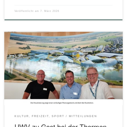
Veröffentlicht am
7. März 2026
Die Wund-Gruppe und die Stadtverwaltung hatten am 18.
Juli 2025 zur Pressekonferenz in die Therme eingeladen
und die UWV war als sehr interessierter Gast dabei! Am 18.
Juli fand in der Therme Euskirchen die Pressekonferenz
statt, in der die Wundgruppe ihre Pläne für den Ausbau des
Euskirchener Palmenparadieses geladenen Vertretern […]
KULTUR, FREIZEIT, SPORT
MITTEILUNGEN
UWV zu Gast bei der Thermen-