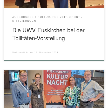
AUSSCHÜSSE
KULTUR, FREIZEIT, SPORT
MITTEILUNGEN
Die UWV Euskirchen bei der
Tollitäten-Vorstellung
Veröffentlicht am
16. November 2024
Wie schon in den Vorjahren unterstützte die UWV
Euskirchen die Kulturnacht in Euskirchen auch in diesem
Jahr bei der 16. Auflage. Und wie in der Vergangenheit
nicht nur durch eine Geldspende sondern auch wieder
durch „Man-/Woman-Power“! An insgesamt drei