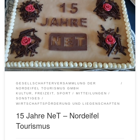
Die UWV Euskirchen nahm an der Feierstunde „15 Jahre
NeT“ in der alten Tuchfabrik in Euenheim teil. Anlässlich
ihres 15-jährigen Bestehens gaben der Vorsitzende der
Gesellschafterversammlung der Nordeifel Tourismus GmbH
(NeT), Landrat Markus Ramers, und die Geschäftsführung
um Iris Poth und Patrick Schmidder einen Rückblick auf 15
Jahre NeT und einen Ausblick […]
GESELLSCHAFTERVERSAMMLUNG DER
NORDEIFEL TOURISMUS GMBH
KULTUR, FREIZEIT, SPORT
MITTEILUNGEN
SONSTIGES
WIRTSCHAFTSFÖRDERUNG UND LIEGENSCHAFTEN
15 Jahre NeT – Nordeifel
Tourismus