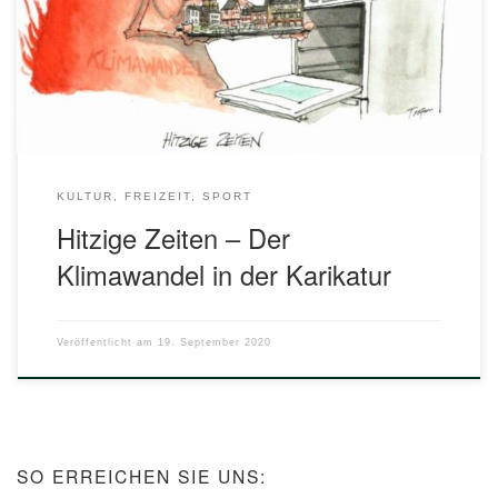
Ausstellung im Stadt-Museum (corona-Konform in kleinen
Gruppen) teil. Wir empfehlen allen Euskirchener
Bürgerinnen und Bürgern einen Besuch des Stadtmuseums,
auch […]
KULTUR, FREIZEIT, SPORT
Hitzige Zeiten – Der
Klimawandel in der Karikatur
Veröffentlicht am
19. September 2020
SO ERREICHEN SIE UNS: