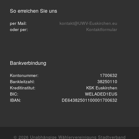
So erreichen Sie uns
per Mail:
kontakt@UWV-Euskirchen.eu
oder per:
Kontaktformular
Bankverbindung
Kontonummer:
1700632
Bankleitzahl:
38250110
Kreditinstitut:
KSK Euskirchen
BIC:
WELADED1EUS
IBAN:
DE64382501100001700632
© 2026
Unabhängige Wählervereinigung Stadtverband