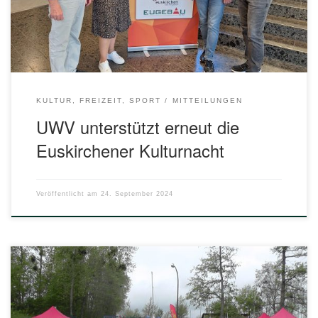
Spielstätten, dem Stadttheater, der Mensa des Emil-Fischer-
Gymnasiums und der Mensa der […]
KULTUR, FREIZEIT, SPORT
MITTEILUNGEN
UWV unterstützt erneut die
Euskirchener Kulturnacht
Veröffentlicht am
24. September 2024
Am 21. April nahm die UWV Euskirchen an der feierlichen
Taufe und Segnung der beiden neuen DLRG-Boote