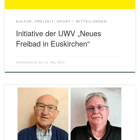
KULTUR, FREIZEIT, SPORT
MITTEILUNGEN
Initiative der UWV „Neues
Freibad in Euskirchen“
Veröffentlicht am
13. Mai 2021
Die UWV freut sich über Verstärkung! Herbert Born und
Wilfried Steckers vertreten die UWV Euskirchen als
sachkundige Bürger in den Ausschüssen Kultur, Freizeit,
Sport und Tiefbau und Verkehr bzw. Generationen und
Soziales und Umwelt und Planung. Wir wünschen euch viel