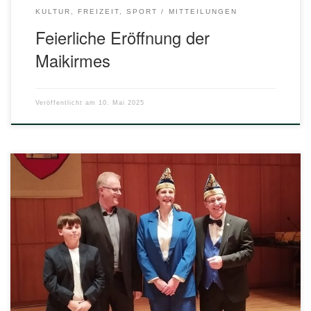
KULTUR, FREIZEIT, SPORT
MITTEILUNGEN
Feierliche Eröffnung der
Maikirmes
Veröffentlicht am
10. Mai 2025
Bei der traditionellen Vorstellung der Tollitäten unseres
Heimatstädtchens war auch die UWV Euskirchen zugegen.
Im Ratssaal der Stadt wurde neben dem Küfer Finn das
erste Prinzenpaar in der Historie des Euskirchener
Karnevals vorgestellt: Prinz Jens und Prinzessin Simone!
Unterstützt von Kräften der einheimischen
Karnevalsgesellschaften und versehen mit guten Worten
der […]