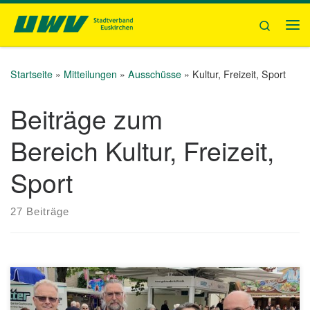
Zum Inhalt springen
Search
Me
Startseite
»
Mitteilungen
»
Ausschüsse
»
Kultur, Freizeit, Sport
Beiträge zum
Bereich Kultur, Freizeit,
Sport
27 Beiträge
Inzwischen ist es schon Brauch, dass der Bürgermeister die