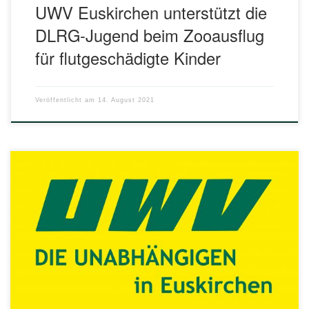
UWV Euskirchen unterstützt die
DLRG-Jugend beim Zooausflug
für flutgeschädigte Kinder
Veröffentlicht am
14. August 2021
Kooperation mit der „Badewelt“ wünschenswert Initiative der
Unabhängigen Wähler-Vereinigung (UWV) wird weiter
verfolgt. „Wir freuen uns, wenn die Wund-Badewelt mit uns
kooperiert“, sagte unser Fraktionsvorsitzender Richard van
Bonn in der jüngsten Sitzung des Ausschusses für Kultur,
Freizeit und Sport im City-Forum. Die UWV hatte bereits
2020 beantragt, die Möglichkeiten für […]