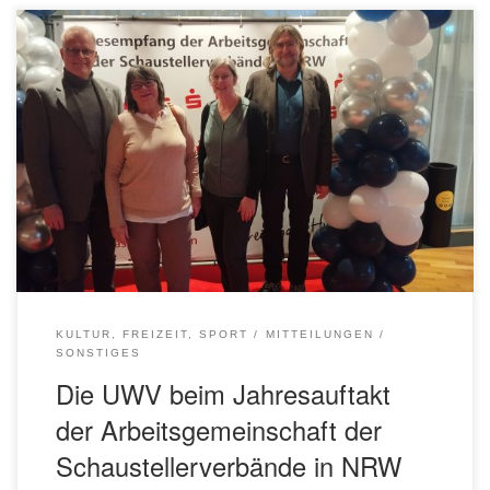
Jedes Jahr lädt die Arbeitsgemeinschaft der
Schaustellerverbände in Nordrhein-Westfalen zur Kirmes-
Jahresauftaktveranstaltung ein. Diesmal war Bonn mit
seiner Beethovenhalle der Austragungsort und die UWV
Euskirchen folgte gerne mit einer Abordnung der
freundlichen Einladung. Im festlichen Rahmen (Einmarsch
sämtlicher vertretener Verbände mit stimmungsvoller
Begleitung einer Bergmannskapelle aus dem Ruhrgebiet)
und mit interessanten […]
KULTUR, FREIZEIT, SPORT
MITTEILUNGEN
SONSTIGES
Die UWV beim Jahresauftakt
der Arbeitsgemeinschaft der
Schaustellerverbände in NRW