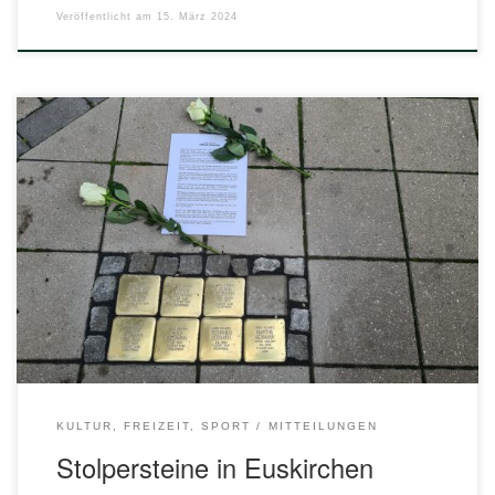
Veröffentlicht am
15. März 2024
Seit vielen Jahren werden durch den Künstler Günter
Demnig im Euskirchener Stadtgebiet Stolpersteine zur
Erinnerung an die von den Nationalsozialisten verfolgten
Bürgerinnen und Bürger verlegt. Am 12. Dezember 2023
war es wieder soweit. Neben vielen Bürgerinnen und
Bürgern nahm auch die UWV Euskirchen an der Aktion teil
und verfolgte die […]
KULTUR, FREIZEIT, SPORT
MITTEILUNGEN
Stolpersteine in Euskirchen