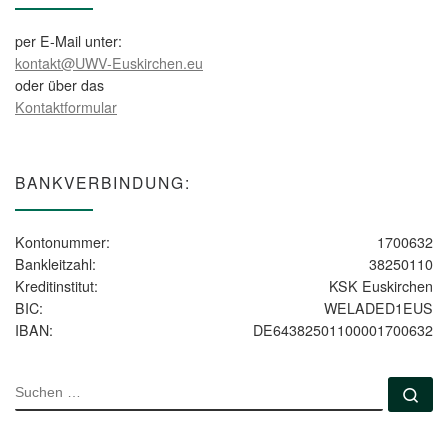
per E-Mail unter:
kontakt@UWV-Euskirchen.eu
oder über das
Kontaktformular
BANKVERBINDUNG:
Kontonummer:
1700632
Bankleitzahl:
38250110
Kreditinstitut:
KSK Euskirchen
BIC:
WELADED1EUS
IBAN:
DE64382501100001700632
SUCHE
Su