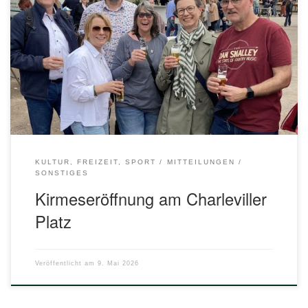
Euskirchener Mai- und Herbstkirmes, also die Donatus- und
Simon-Juda-Kirmes, feierlich am Freitag Nachmittag
eröffnet. So auch in diesem Jahr am 08. Mai 2026. Die
Unabhängige Wählervereinigung Euskirchen nahm
zusammen mit den Fraktionskolleg:innen der
Bündnisgrünen an der Eröffnung nebst erfolgreichem
Fassanstich und […]
KULTUR, FREIZEIT, SPORT
MITTEILUNGEN
SONSTIGES
Kirmeseröffnung am Charleviller
Platz
Veröffentlicht am
9. Mai 2026