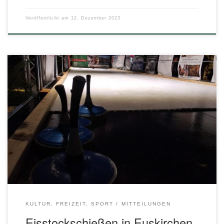
Veröffentlicht am
12. Dezember 2023
Erstmalig sorgt in diesem Jahr Eisstockschießen in der
Euskirchener Innenstadt für ein winterliches Erlebnis und
Geselligkeit. Der spannende und winterliche
Mannschaftssport aus dem Alpenraum wurde früher auf
zugefrorenen Gewässern gespielt und sorgt bei Spielern
und Zuschauern für viel Spaß. Im historischen Ambiente des
Alten Marktes wurde das Wintervergnügen unter freiem […]
KULTUR, FREIZEIT, SPORT
MITTEILUNGEN
Eisstockschießen in Euskirchen