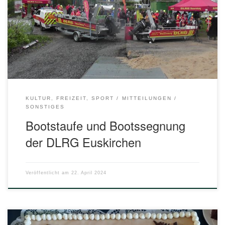
„Herbert“ und „Hope“ am Zülpicher See teil. Gemeinsam mit
Sponsoren, Vertretern der lokalen Politik, Delegationen
befreundeter Hilfsorganisationen (Feuerwehr, Malteser,
THW, DRK-Wasserwacht und Nachbargliederungen der
DLRG) erlebten wir, wie „Herbert“ durch die Frau des […]
KULTUR, FREIZEIT, SPORT
MITTEILUNGEN
SONSTIGES
Bootstaufe und Bootssegnung
der DLRG Euskirchen
Veröffentlicht am
22. April 2024