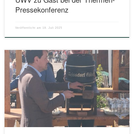
Pressekonferenz
Veröffentlicht am
19. Juli 2025
Am Freitag, den 09. Mai 2025, begann die hiesige
Maikirmes. Und wie seit vielen Jahren wurde die Eröffnung
mit einem zünftigen Fassanstich begangen. Doch dieses
Jahr war etwas besonders: Nicht der Euskirchener
Bürgermeister Sacha Reichelt, der in den vergangenen
Jahren nach eigener Aussage ein durchaus
verbesserungsfähiges Bild abgegeben hatte, sondern […]