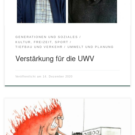
Erfolg!
GENERATIONEN UND SOZIALES
KULTUR, FREIZEIT, SPORT
TIEFBAU UND VERKEHR
UMWELT UND PLANUNG
Verstärkung für die UWV
Veröffentlicht am
14. Dezember 2020
Am Freitag wurde die neue Ausstellung „Hitzige Zeiten –
Der Klimawandel in der Karikatur“ im City-Forum feierlich
eröffnet. Vertreter der UWV nahmen an dieser
Veranstaltung und dem anschließenden Besuch der