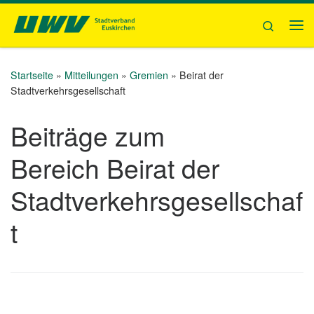
Zum Inhalt springen
Search
Me
Startseite
»
Mitteilungen
»
Gremien
»
Beirat der
Stadtverkehrsgesellschaft
Beiträge zum
Bereich Beirat der
Stadtverkehrsgesellschaf
t