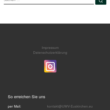
Su
Impressum
Datenschutzerklärung
So erreichen Sie uns
per Mail:
kontakt@UWV-Euskirchen.eu