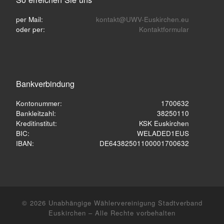
per Mail:
kontakt@UWV-Euskirchen.eu
oder per:
Kontaktformular
Bankverbindung
Kontonummer:
1700632
Bankleitzahl:
38250110
Kreditinstitut:
KSK Euskirchen
BIC:
WELADED1EUS
IBAN:
DE64382501100001700632
© 2026
Unabhängige Wählervereinigung Stadtverband
Euskirchen
– Alle Rechte vorbehalten