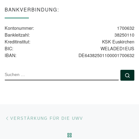
BANKVERBINDUNG:
Kontonummer:
1700632
Bankleitzahl:
38250110
Kreditinstitut:
KSK Euskirchen
BIC:
WELADED1EUS
IBAN:
DE64382501100001700632
SUCHE
Su
Beitragsnavigation
Vorheriger Beitrag
VERSTÄRKUNG FÜR DIE UWV
ZURÜCK ZUR BEITRAGSL