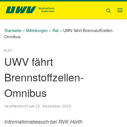
Zum Inhalt springen
Search
Me
Startseite
»
Mitteilungen
»
Rat
»
UWV fährt Brennstoffzellen-
Omnibus
RAT
UWV fährt
Brennstoffzellen-
Omnibus
Veröffentlicht am
15. Dezember 2019
Informationsbesuch bei RVK Hürth