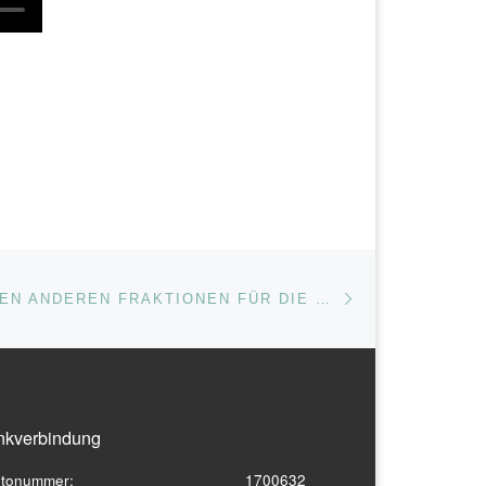
Nächster Beitrag
ISTE
UWV DANKT DEN ANDEREN FRAKTIONEN FÜR DIE UNTERSTÜTZUNG IHRER IDEE DER UNBÜROKRATISCHEN FLUTOPFER-HILFE UND FRAGT NACH DEM AKTUELLEN SPENDENSTAND
nkverbindung
tonummer:
1700632