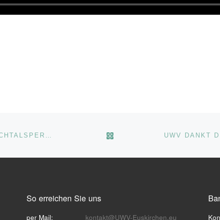
ZURÜCK ZUR BEITRAGSL
RATSSITZUNG VOM 17.03.22: STEINBACHTALSPERRE MUSS MULTIFUNKTIONAL WERDEN
So erreichen Sie uns
Ba
per Mail:
kontakt@UWV-Euskirchen.eu
Kon