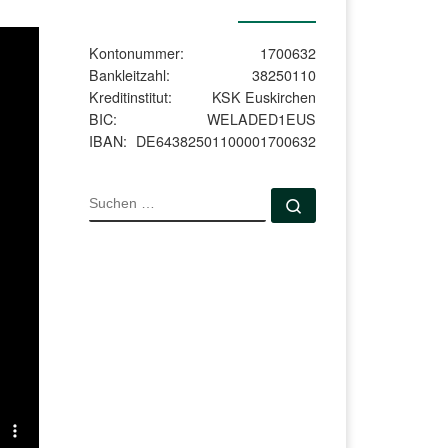
Kontonummer:
1700632
Bankleitzahl:
38250110
Kreditinstitut:
KSK Euskirchen
BIC:
WELADED1EUS
IBAN:
DE64382501100001700632
SUCHE
Suchen …