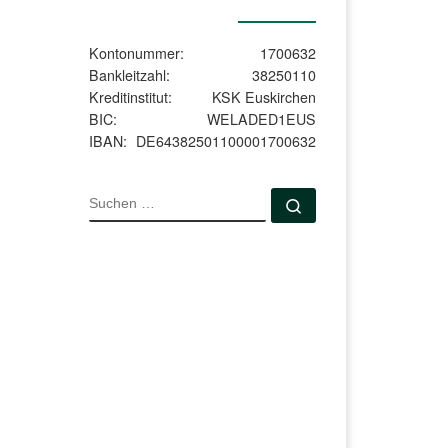
Kontonummer:
1700632
Bankleitzahl:
38250110
Kreditinstitut:
KSK Euskirchen
BIC:
WELADED1EUS
IBAN:
DE64382501100001700632
SUCHE
Suchen …