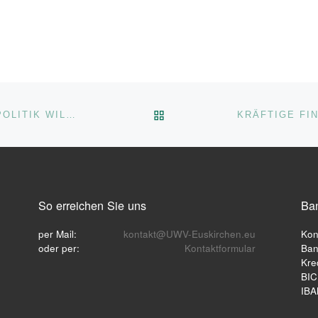
ZURÜCK ZUR BEITRAGSL
ZUKUNFTSPLANUNG: EUSKIRCHENER POLITIK WILL CITY-FORUM ERHALTEN
So erreichen Sie uns
Ba
per Mail:
kontakt@UWV-Euskirchen.eu
Kon
oder per:
Kontaktformular
Ban
Kred
BIC
IBA