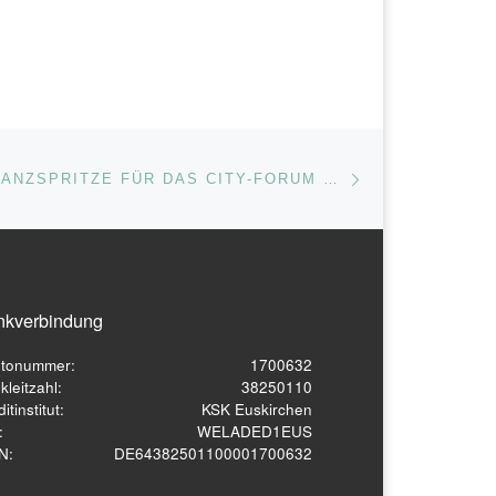
Nächster Beitrag
ISTE
KRÄFTIGE FINANZSPRITZE FÜR DAS CITY-FORUM – KSTA
nkverbindung
tonummer:
1700632
kleitzahl:
38250110
itinstitut:
KSK Euskirchen
:
WELADED1EUS
N:
DE64382501100001700632