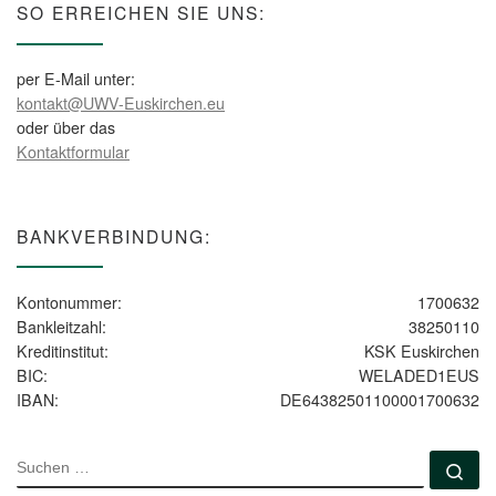
SO ERREICHEN SIE UNS:
per E-Mail unter:
kontakt@UWV-Euskirchen.eu
oder über das
Kontaktformular
BANKVERBINDUNG:
Kontonummer:
1700632
Bankleitzahl:
38250110
Kreditinstitut:
KSK Euskirchen
BIC:
WELADED1EUS
IBAN:
DE64382501100001700632
SUCHE
Su