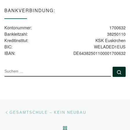
BANKVERBINDUNG:
Kontonummer:
1700632
Bankleitzahl:
38250110
Kreditinstitut:
KSK Euskirchen
BIC:
WELADED1EUS
IBAN:
DE64382501100001700632
SUCHE
Su
Beitragsnavigation
Vorheriger Beitrag
GESAMTSCHULE – KEIN NEUBAU
ZURÜCK ZUR BEITRAGSL