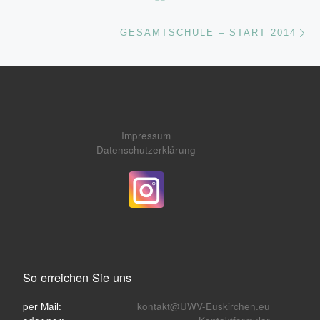
Nä
GESAMTSCHULE – START 2014
Impressum
Datenschutzerklärung
So erreichen Sie uns
per Mail:
kontakt@UWV-Euskirchen.eu